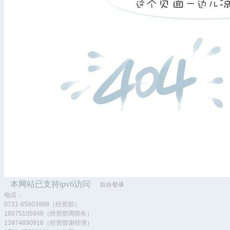
本网站已支持ipv6访问
后台登录
电话：
0731-85603988（经营部）
18975105948（经营部周部长）
13974890916（经营部谢经理）