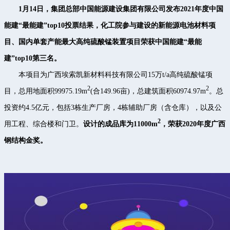
1月14日，集团总部中国能源建设集团有限公司发布2021年度中国
能建“最能建”top10投票结果，化工院参与建设的新能源电池材料项
目、国内单套产能最大高纯硫酸锰装置项目荣获中国能建“最能
建”top10第三名。
本项目为广西埃索凯新材料科技有限公司15万t/a高纯硫酸锰项
2
2
目，总用地面积99975.19m
(合149.96亩)，总建筑面积60974.97m
。总
投资约4.5亿元，包括3栋生产厂房，4栋辅助厂房（含仓库），以及公
2
用工程、综合楼和门卫。
设计的成品库为11000m
，荣获2020年度广西
钢结构金奖。