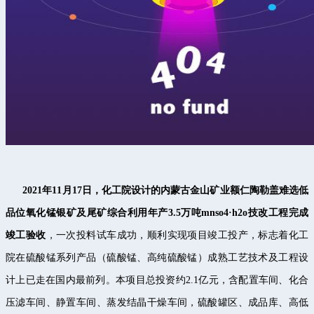
2021年11月17日
，化工院设计的内蒙古金山矿业额仁陶勒盖难选低
品位氧化锰银矿及尾矿综合利用年产3.5万吨mnso4·h2o技改工程完成
竣工验收
，一次投料试车成功，顺利实现项目竣工投产，标志着化工
院在硫酸锰系列产品（硫酸锰、高纯硫酸锰）成熟工艺技术及工程设
计上已走在国内最前列。本项目总投资约2.1亿元，含配置车间、化合
压滤车间、静置车间、蒸发结晶干燥车间，硫酸罐区、成品库、高低