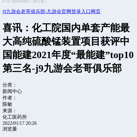
0731-85603982（办公室）
j9九游会老哥俱乐部-九游会官网登录入口网页
喜讯：化工院国内单套产能最
大高纯硫酸锰装置项目获评中
国能建2021年度“最能建”top10
第三名-j9九游会老哥俱乐部
分类：
新闻中心
作者：
陈敏
来源：
化工医药所
2022/01/17 20:26
浏览量