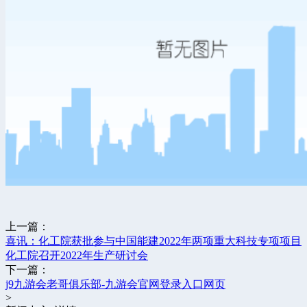
上一篇：
喜讯：化工院获批参与中国能建2022年两项重大科技专项项目
化工院召开2022年生产研讨会
下一篇：
j9九游会老哥俱乐部-九游会官网登录入口网页
>