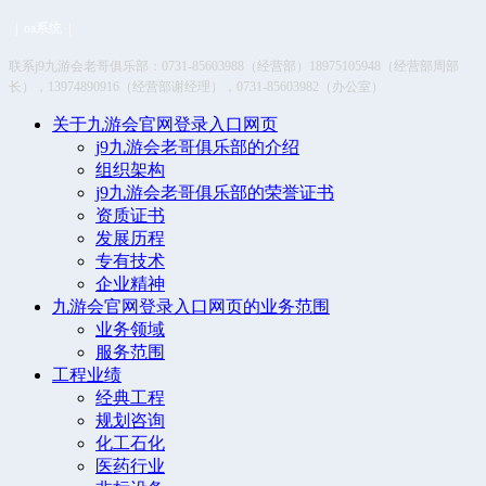
| oa系统 |
联系j9九游会老哥俱乐部：0731-85603988（经营部）18975105948（经营部周部
长），13974890916（经营部谢经理），0731-85603982（办公室）
关于九游会官网登录入口网页
j9九游会老哥俱乐部的介绍
组织架构
j9九游会老哥俱乐部的荣誉证书
资质证书
发展历程
专有技术
企业精神
九游会官网登录入口网页的业务范围
业务领域
服务范围
工程业绩
经典工程
规划咨询
化工石化
医药行业