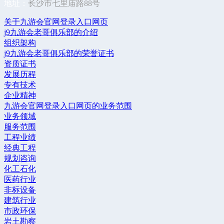
地址：
长沙市七里庙路88号
关于九游会官网登录入口网页
j9九游会老哥俱乐部的介绍
组织架构
j9九游会老哥俱乐部的荣誉证书
资质证书
发展历程
专有技术
企业精神
九游会官网登录入口网页的业务范围
业务领域
服务范围
工程业绩
经典工程
规划咨询
化工石化
医药行业
非标设备
建筑行业
市政环保
岩土勘察