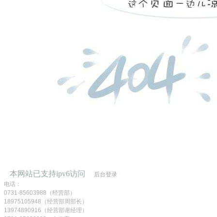
本网站已支持ipv6访问
后台登录
电话：
0731-85603988（经营部）
18975105948（经营部周部长）
13974890916（经营部谢经理）