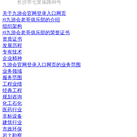
地址：
长沙市七里庙路88号
关于九游会官网登录入口网页
j9九游会老哥俱乐部的介绍
组织架构
j9九游会老哥俱乐部的荣誉证书
资质证书
发展历程
专有技术
企业精神
九游会官网登录入口网页的业务范围
业务领域
服务范围
工程业绩
经典工程
规划咨询
化工石化
医药行业
非标设备
建筑行业
市政环保
岩土勘察