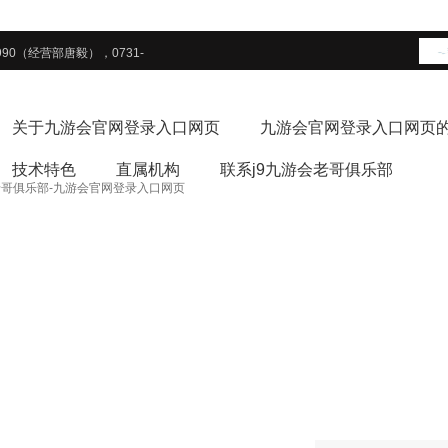
990（经营部唐毅），0731-
关于九游会官网登录入口网页
九游会官网登录入口网页
技术特色
直属机构
联系j9九游会老哥俱乐部
老哥俱乐部-九游会官网登录入口网页