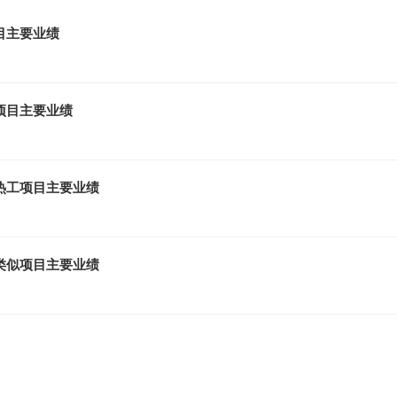
目主要业绩
项目主要业绩
热工项目主要业绩
类似项目主要业绩