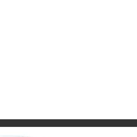
官网
九游会官网登录
工程业绩
新闻中心