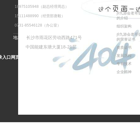
登录入口网
18975105948（副总经理周总）
j9九游会老哥
15111488990（经营部唐毅）
的介绍
0731-85546128
（办公室）
组织架构
j9九游会老哥
地址：
长沙市雨花区劳动西路471号
的荣誉证书
中国能建东塘大厦18-21层
资质证书
发展历程
录入口网页的友情链接：
专有技术
企业精神