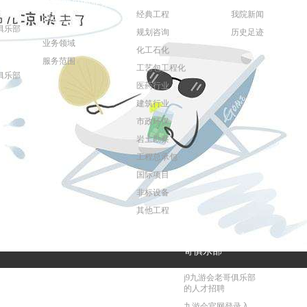
页
入口网页的业务
经典工程
我院新闻
范围
俱乐部
规划咨询
历史足迹
业务领域
化工石化
服务范围
工艺包工程化
俱乐部
医药行业
建筑行业
市政环保
岩土勘察
工程总承包
国际项目
非标设备
其他工程
联系j9九游会老
哥俱乐部
j9九游会老哥俱乐部
的人才招聘
九游会官网登录入