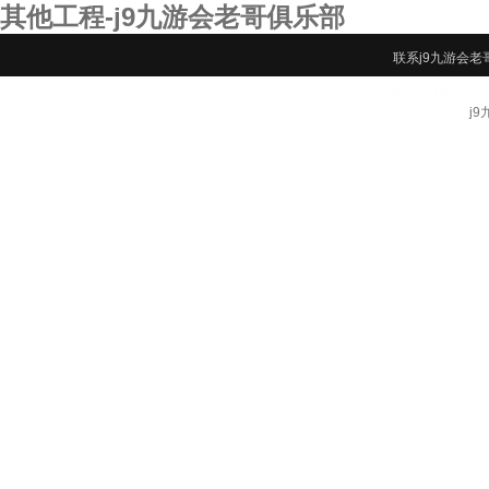
其他工程-j9九游会老哥俱乐部
网站地图
联系j9九游会老哥
85546128（
j