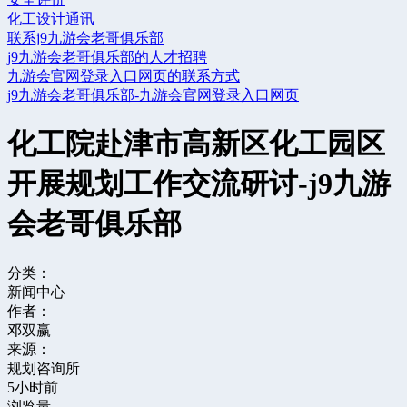
化工设计通讯
联系j9九游会老哥俱乐部
j9九游会老哥俱乐部的人才招聘
九游会官网登录入口网页的联系方式
j9九游会老哥俱乐部-九游会官网登录入口网页
化工院赴津市高新区化工园区
开展规划工作交流研讨-j9九游
会老哥俱乐部
分类：
新闻中心
作者：
邓双赢
来源：
规划咨询所
5小时前
浏览量