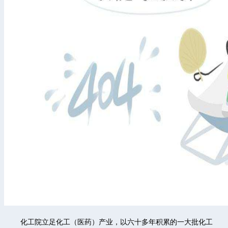
化工院立足化工（医药）产业，以六十多年积累的一大批化工