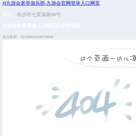
j9九游会老哥俱乐部-九游会官网登录入口网页
地址：
长沙市七里庙路88号
九游会官网登录入口网页的友情链接：
营业执照：914300004448769948