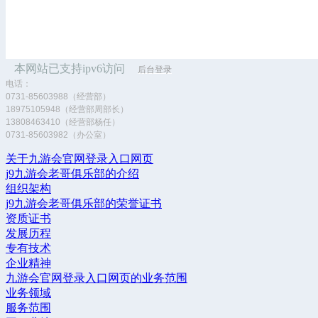
本网站已支持ipv6访问
后台登录
电话：
0731-85603988（经营部）
18975105948（经营部周部长）
13808463410（经营部杨任）
0731-85603982（办公室）
关于九游会官网登录入口网页
j9九游会老哥俱乐部的介绍
组织架构
j9九游会老哥俱乐部的荣誉证书
资质证书
发展历程
专有技术
企业精神
九游会官网登录入口网页的业务范围
业务领域
服务范围