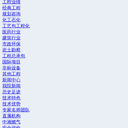
工程业绩
经典工程
规划咨询
化工石化
工艺包工程化
医药行业
建筑行业
市政环保
岩土勘察
工程总承包
国际项目
非标设备
其他工程
新闻中心
我院新闻
历史足迹
技术特色
技术优势
专家名师团队
直属机构
中湘燃气
安全评价