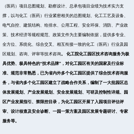
（医药）项目总图规划、勘察设计、总承包项目业绩为技术实力支
撑，以与化工（医药）行业紧密相关的总图规划、化工工艺及设备、
电气自控、建筑结构、给排水、公用工程、安全环保、消防、产业政
策、技术经济等规程规范、政策文件为主要编制依据，提供多专业、
全方位、系统化、综合交叉、相互衔接一致的化工（医药）行业及园
区规划、咨询、评审等技术咨询
。 化工院化工园区技术咨询服务为极
具优势、极具特色的“技术品牌”，对化工园区有关的国家及行业标
准、规范非常熟悉，已为省内外多个化工园区提供了综合技术咨询服
务，与省内多个化工园区建立了战略合作关系，编制了一大批园区总
体发展规划、产业发展规划、安全发展规划、可研及控制性详规、园
区产业发展指引、禁限控目录，为化工园区开展了入园项目评估评
审、设计核查及安全诊断、一园一策方案及园区发展专题研讨、专家
服务等。