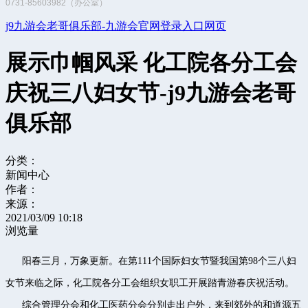
0731-85603982（办公室）
j9九游会老哥俱乐部-九游会官网登录入口网页
展示巾帼风采 化工院各分工会
庆祝三八妇女节-j9九游会老哥
俱乐部
分类：
新闻中心
作者：
来源：
2021/03/09 10:18
浏览量
阳春三月，万象更新。在第111个国际妇女节暨我国第98个三八妇
女节来临之际，化工院各分工会组织女职工开展踏青游春庆祝活动。
综合管理分会和化工医药分会分别走出户外，来到郊外的和道源五