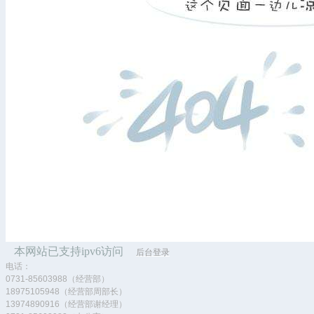
本网站已支持ipv6访问
后台登录
电话：
0731-85603988（经营部）
18975105948（经营部周部长）
13974890916（经营部谢经理）