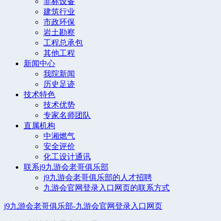
非标设备
建筑行业
市政环保
岩土勘察
工程总承包
其他工程
新闻中心
我院新闻
历史足迹
技术特色
技术优势
专家名师团队
直属机构
中湘燃气
安全评价
化工设计通讯
联系j9九游会老哥俱乐部
j9九游会老哥俱乐部的人才招聘
九游会官网登录入口网页的联系方式
j9九游会老哥俱乐部-九游会官网登录入口网页