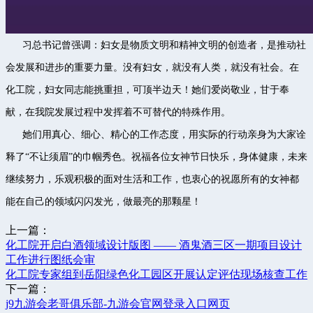
习总书记曾强调：妇女是物质文明和精神文明的创造者，是推动社
会发展和进步的重要力量。没有妇女，就没有人类，就没有社会。在
化工院，妇女同志能挑重担，可顶半边天！她们爱岗敬业，甘于奉
献，在我院发展过程中发挥着不可替代的特殊作用。
她们用真心、细心、精心的工作态度，用实际的行动亲身为大家诠
释了“不让须眉”的巾帼秀色。祝福各位女神节日快乐，身体健康，未来
继续努力，乐观积极的面对生活和工作，也衷心的祝愿所有的女神都
能在自己的领域闪闪发光，做最亮的那颗星！
上一篇：
化工院开启白酒领域设计版图 —— 酒鬼酒三区一期项目设计
工作进行图纸会审
化工院专家组到岳阳绿色化工园区开展认定评估现场核查工作
下一篇：
j9九游会老哥俱乐部-九游会官网登录入口网页