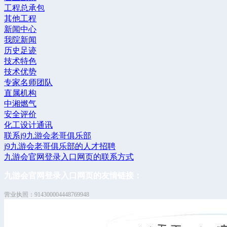
工程总承包
其他工程
新闻中心
我院新闻
历史足迹
技术特色
技术优势
专家名师团队
直属机构
中湘燃气
安全评价
化工设计通讯
联系j9九游会老哥俱乐部
j9九游会老哥俱乐部的人才招聘
九游会官网登录入口网页的联系方式
九游会官网登录入口网页的友情链接：
营业执照：914300004448769948