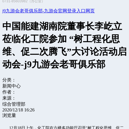
0731-85603982（办公室）
j9九游会老哥俱乐部-九游会官网登录入口网页
中国能建湖南院董事长李屹立
莅临化工院参加 “树工程化思
维、促二次腾飞”大讨论活动启
动会-j9九游会老哥俱乐部
分类：
新闻中心
作者：
来源：
综合管理部
2020/12/18 16:26
浏览量
12月18日上午，化工院在六楼多功能厅召开“树工程化思维、促二