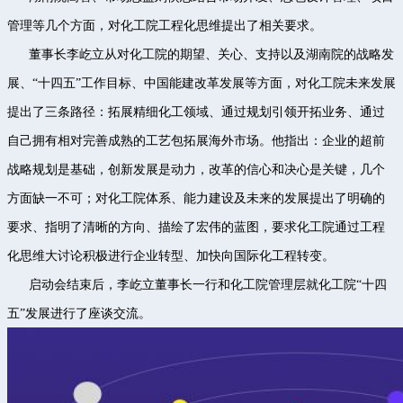
管理等几个方面，对化工院工程化思维提出了相关要求。
董事长李屹立从对化工院的期望、关心、支持以及湖南院的战略发
展、“十四五”工作目标、中国能建改革发展等方面，对化工院未来发展
提出了三条路径：拓展精细化工领域、通过规划引领开拓业务、通过
自己拥有相对完善成熟的工艺包拓展海外市场。他指出：企业的超前
战略规划是基础，创新发展是动力，改革的信心和决心是关键，几个
方面缺一不可；对化工院体系、能力建设及未来的发展提出了明确的
要求、指明了清晰的方向、描绘了宏伟的蓝图，要求化工院通过工程
化思维大讨论积极进行企业转型、加快向国际化工程转变。
启动会结束后，李屹立董事长一行和化工院管理层就化工院“十四
五”发展进行了座谈交流。