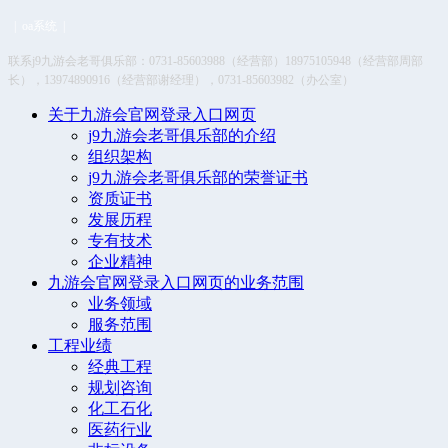
| oa系统 |
联系j9九游会老哥俱乐部：0731-85603988（经营部）18975105948（经营部周部
长），13974890916（经营部谢经理），0731-85603982（办公室）
关于九游会官网登录入口网页
j9九游会老哥俱乐部的介绍
组织架构
j9九游会老哥俱乐部的荣誉证书
资质证书
发展历程
专有技术
企业精神
九游会官网登录入口网页的业务范围
业务领域
服务范围
工程业绩
经典工程
规划咨询
化工石化
医药行业