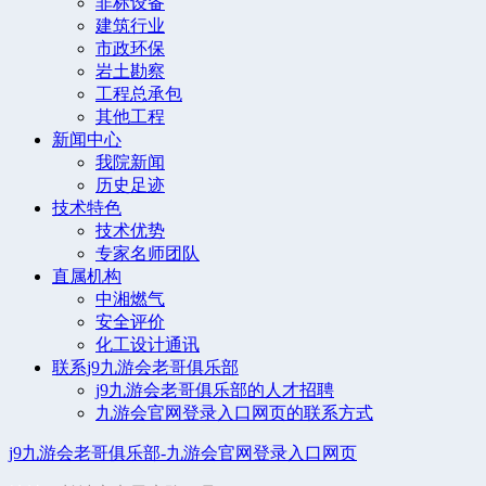
非标设备
建筑行业
市政环保
岩土勘察
工程总承包
其他工程
新闻中心
我院新闻
历史足迹
技术特色
技术优势
专家名师团队
直属机构
中湘燃气
安全评价
化工设计通讯
联系j9九游会老哥俱乐部
j9九游会老哥俱乐部的人才招聘
九游会官网登录入口网页的联系方式
j9九游会老哥俱乐部-九游会官网登录入口网页