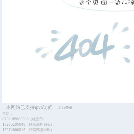
本网站已支持ipv6访问
后台登录
电话：
0731-85603988（经营部）
18975105948（经营部周部长）
13974890916（经营部谢经理）