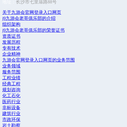
地址：
长沙市七里庙路88号
关于九游会官网登录入口网页
j9九游会老哥俱乐部的介绍
组织架构
j9九游会老哥俱乐部的荣誉证书
资质证书
发展历程
专有技术
企业精神
九游会官网登录入口网页的业务范围
业务领域
服务范围
工程业绩
经典工程
规划咨询
化工石化
医药行业
非标设备
建筑行业
市政环保
岩土勘察