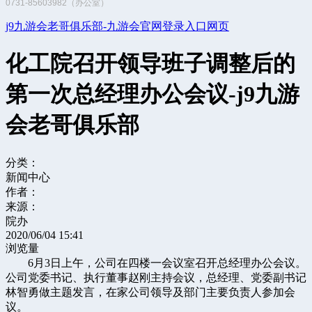
0731-85603982（办公室）
j9九游会老哥俱乐部-九游会官网登录入口网页
化工院召开领导班子调整后的
第一次总经理办公会议-j9九游
会老哥俱乐部
分类：
新闻中心
作者：
来源：
院办
2020/06/04 15:41
浏览量
6月3日上午，公司在四楼一会议室召开总经理办公会议。
公司党委书记、执行董事赵刚主持会议，总经理、党委副书记
林智勇做主题发言，在家公司领导及部门主要负责人参加会
议。