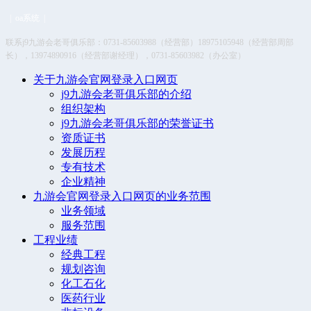
| oa系统 |
联系j9九游会老哥俱乐部：0731-85603988（经营部）18975105948（经营部周部
长），13974890916（经营部谢经理），0731-85603982（办公室）
关于九游会官网登录入口网页
j9九游会老哥俱乐部的介绍
组织架构
j9九游会老哥俱乐部的荣誉证书
资质证书
发展历程
专有技术
企业精神
九游会官网登录入口网页的业务范围
业务领域
服务范围
工程业绩
经典工程
规划咨询
化工石化
医药行业