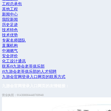
工程总承包
其他工程
新闻中心
我院新闻
历史足迹
技术特色
技术优势
专家名师团队
直属机构
中湘燃气
安全评价
化工设计通讯
联系j9九游会老哥俱乐部
j9九游会老哥俱乐部的人才招聘
九游会官网登录入口网页的联系方式
九游会官网登录入口网页的友情链接：
营业执照：914300004448769948