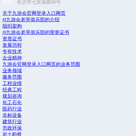
地址：
长沙市七里庙路88号
关于九游会官网登录入口网页
j9九游会老哥俱乐部的介绍
组织架构
j9九游会老哥俱乐部的荣誉证书
资质证书
发展历程
专有技术
企业精神
九游会官网登录入口网页的业务范围
业务领域
服务范围
工程业绩
经典工程
规划咨询
化工石化
医药行业
非标设备
建筑行业
市政环保
岩土勘察