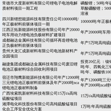
常德市大度新材料有限公司锂电子电池电解
磷酸锂；50吨/年
质材料项目一期工程
草酸硼酸锂；50
溶液
四川新锂想能源科技有限责任公司100000吨/
100000吨/年正
年正极材料前驱体项目一期
江西正拓新能源科技股份有限公司年产20000
年产20000吨
吨车用动力锂电池负极材料扩建项目
成都融达金属科技有限公司循环再造锂电池
年产5万吨高纯硫
正负极材料前驱体项目
贵州大龙汇成新材料有限公司电池新材料产
年产5万吨高纯硫
业园项目
投资20亿元 ：镍
融捷集团成都融达金属科技有限公司废旧锂
吨/年、四氧化三钴
电池正极材料综合回收利用项目
吨/年、磷酸铁100
宿迁市翔鹰新能源科技有限公司年产12000吨
年产12000吨
三元锂电池正极材料前驱体及年产2000吨nca
年产2000吨nc
锂电池正极材料制备
广西埃索凯新材料科技有限公司15万t/a高纯
15万t/a高纯硫酸
硫酸锰项目
湘潭电化科技股份有限公司高纯硫酸锰项目
1万吨/年高纯硫
化合工序安全优化方案