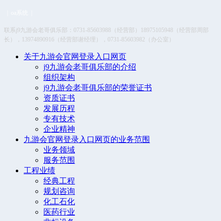
| oa系统 |
联系j9九游会老哥俱乐部：0731-85603988（经营部）18975105948（经营部周部
长），13974890916（经营部谢经理），0731-85603982（办公室）
关于九游会官网登录入口网页
j9九游会老哥俱乐部的介绍
组织架构
j9九游会老哥俱乐部的荣誉证书
资质证书
发展历程
专有技术
企业精神
九游会官网登录入口网页的业务范围
业务领域
服务范围
工程业绩
经典工程
规划咨询
化工石化
医药行业