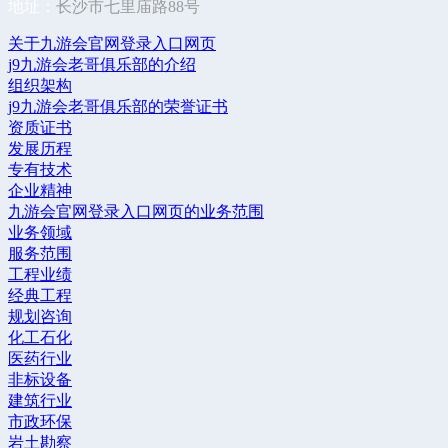
地址：
长沙市七里庙路88号
关于九游会官网登录入口网页
j9九游会老哥俱乐部的介绍
组织架构
j9九游会老哥俱乐部的荣誉证书
资质证书
发展历程
专有技术
企业精神
九游会官网登录入口网页的业务范围
业务领域
服务范围
工程业绩
经典工程
规划咨询
化工石化
医药行业
非标设备
建筑行业
市政环保
岩土勘察