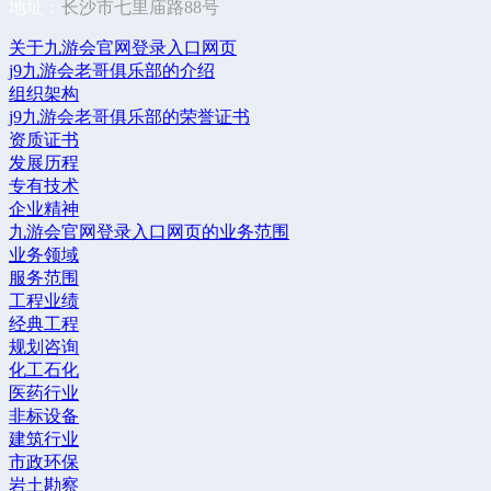
地址：
长沙市七里庙路88号
关于九游会官网登录入口网页
j9九游会老哥俱乐部的介绍
组织架构
j9九游会老哥俱乐部的荣誉证书
资质证书
发展历程
专有技术
企业精神
九游会官网登录入口网页的业务范围
业务领域
服务范围
工程业绩
经典工程
规划咨询
化工石化
医药行业
非标设备
建筑行业
市政环保
岩土勘察