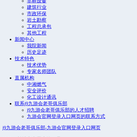
非标设备
建筑行业
市政环保
岩土勘察
工程总承包
其他工程
新闻中心
我院新闻
历史足迹
技术特色
技术优势
专家名师团队
直属机构
中湘燃气
安全评价
化工设计通讯
联系j9九游会老哥俱乐部
j9九游会老哥俱乐部的人才招聘
九游会官网登录入口网页的联系方式
j9九游会老哥俱乐部-九游会官网登录入口网页