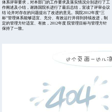
体系评审要求，对本部门的工作要求及落实情况分别进行了工
作阐述及小结，谢路国院长进行了最后总结，宣读了评审会议
结 论并对存在的问题提出了改进的意见。我院2012年度“三
标”管理体系能够适宜、充分、有效运行并得到持续改进，制
定的管理方针适宜、有效，2012年度 院管理目标与管理方针
保持了一致。