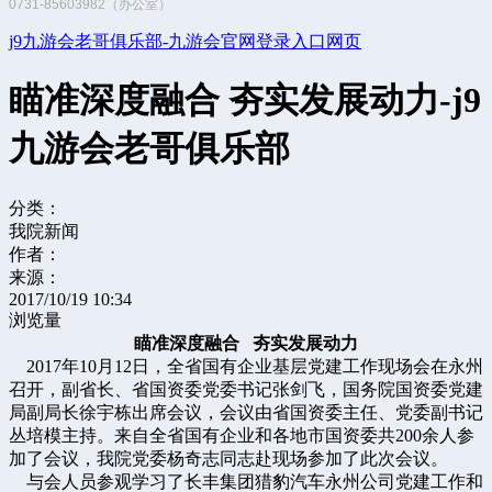
0731-85603982（办公室）
j9九游会老哥俱乐部-九游会官网登录入口网页
瞄准深度融合 夯实发展动力-j9
九游会老哥俱乐部
分类：
我院新闻
作者：
来源：
2017/10/19 10:34
浏览量
瞄准深度融合 夯实发展动力
2017年10月12日，全省国有企业基层党建工作现场会在永州
召开，副省长、省国资委党委书记张剑飞，国务院国资委党建
局副局长徐宇栋出席会议，会议由省国资委主任、党委副书记
丛培模主持。来自全省国有企业和各地市国资委共200余人参
加了会议，我院党委杨奇志同志赴现场参加了此次会议。
与会人员参观学习了长丰集团猎豹汽车永州公司党建工作和