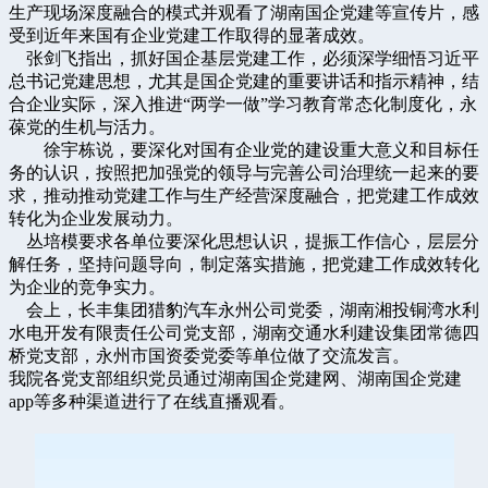
生产现场深度融合的模式并观看了湖南国企党建等宣传片，感
受到近年来国有企业党建工作取得的显著成效。
张剑飞指出，抓好国企基层党建工作，必须深学细悟习近平
总书记党建思想，尤其是国企党建的重要讲话和指示精神，结
合企业实际，深入推进“两学一做”学习教育常态化制度化，永
葆党的生机与活力。
徐宇栋说，要深化对国有企业党的建设重大意义和目标任
务的认识，按照把加强党的领导与完善公司治理统一起来的要
求，推动推动党建工作与生产经营深度融合，把党建工作成效
转化为企业发展动力。
丛培模要求各单位要深化思想认识，提振工作信心，层层分
解任务，坚持问题导向，制定落实措施，把党建工作成效转化
为企业的竞争实力。
会上，长丰集团猎豹汽车永州公司党委，湖南湘投铜湾水利
水电开发有限责任公司党支部，湖南交通水利建设集团常德四
桥党支部，永州市国资委党委等单位做了交流发言。
我院各党支部组织党员通过湖南国企党建网、湖南国企党建
app等多种渠道进行了在线直播观看。