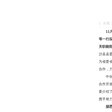
分类
1
等一行
关职能
沙县县
为省委
合作，
中化学
合作开
要介绍
携手努
据