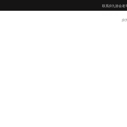
网站地图
联系j9九游会老哥
85546128（
j