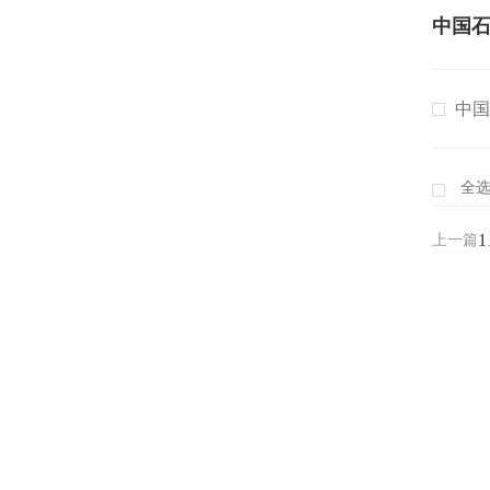
中国
中国
全
上一篇