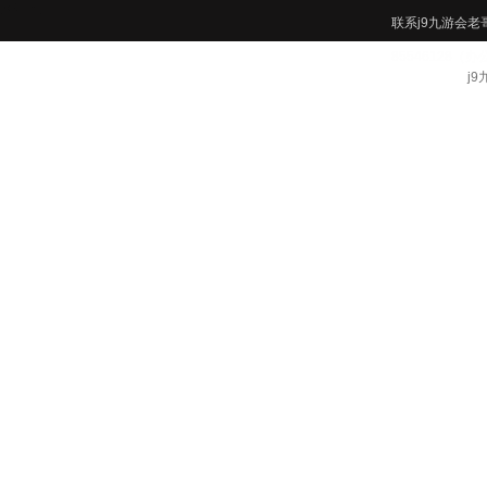
网站地图
联系j9九游会老哥
85546128（
j