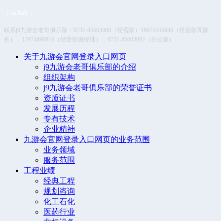
| oa系统 |
联系j9九游会老哥俱乐部：0731-85603988（经营部）18975105948（经营部周部
长），13974890916（经营部谢经理），0731-85603982（办公室）
关于九游会官网登录入口网页
j9九游会老哥俱乐部的介绍
组织架构
j9九游会老哥俱乐部的荣誉证书
资质证书
发展历程
专有技术
企业精神
九游会官网登录入口网页的业务范围
业务领域
服务范围
工程业绩
经典工程
规划咨询
化工石化
医药行业